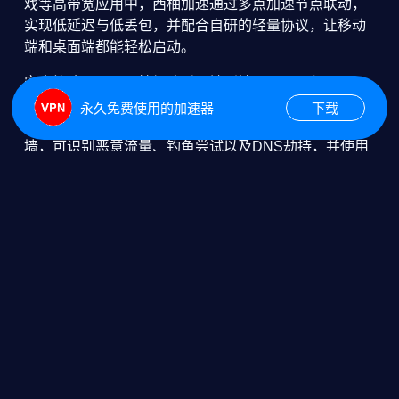
戏等高带宽应用中，西柚加速通过多点加速节点联动，
实现低延迟与低丢包，并配合自研的轻量协议，让移动
端和桌面端都能轻松启动。
安全策略层面，西柚加速采用端到端AES-256与
ChaCha20双重协同，同时配备量子安全预研模块，提
永久免费使用的加速器
下载
前布局未来的抗量子攻防需求。系统内嵌自适应防火
墙，可识别恶意流量、钓鱼尝试以及DNS劫持，并使用
机器学习模型不断完善威胁情报库。用户只需一键启
动，西柚加速便在背景中构建多重防线。
在企业管理方面，西柚加速提供精细化的业务控制台，
管理员可以通过可视化仪表板审视全球节点表现，设定
策略分组，分发访问权限。借助审计日志与即时告警系
统，安全团队能够第一时间掌握异常行为，结合自动化
剧本完成封堵，免去人工干预。西柚加速的开放API还能
与现有SIEM或零信任平台整合，打造统一的安全生态。
为了让个人用户轻松上手，西柚加速的客户端界面采用
情境化交互设计，首页展示实时速度、加密强度以及连